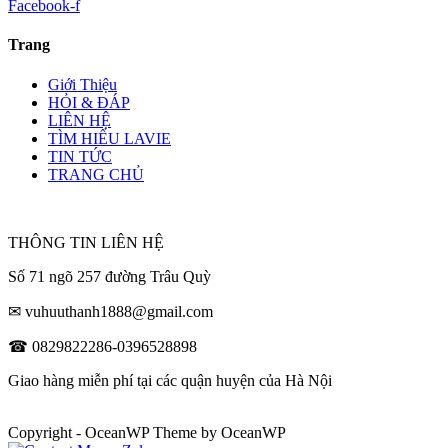
Facebook-f
Trang
Giới Thiệu
HỎI & ĐÁP
LIÊN HỆ
TÌM HIỂU LAVIE
TIN TỨC
TRANG CHỦ
THÔNG TIN LIÊN HỆ
Số 71 ngõ 257 đường Trâu Quỳ
✉ vuhuuthanh1888@gmail.com
☎ 0829822286-0396528898
Giao hàng miễn phí tại các quận huyện của Hà Nội
Copyright - OceanWP Theme by OceanWP