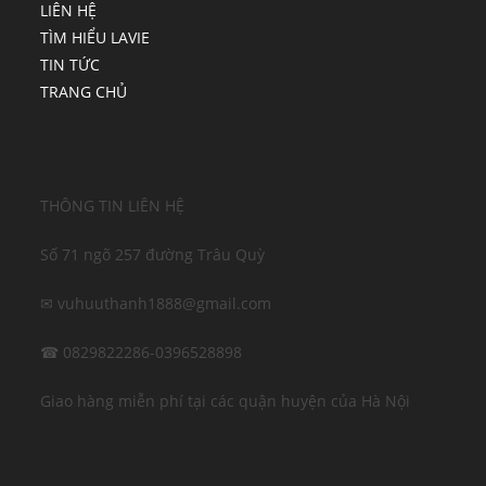
LIÊN HỆ
TÌM HIỂU LAVIE
TIN TỨC
TRANG CHỦ
THÔNG TIN LIÊN HỆ
Số 71 ngõ 257 đường Trâu Quỳ
✉ vuhuuthanh1888@gmail.com
☎ 0829822286-0396528898
Giao hàng miễn phí tại các quận huyện của Hà Nội